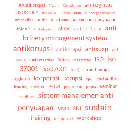
#Integritas
#Antikorupsi
#Audit
#Compliance
#ISO37001
#Kepatuhan
#ISO37301
#PencegahanKorupsi
#sistemmanajemenantipenyuapan
#Pendidikan
#risiko
anti
abms
anti-bribery
#SMAP
#ujikelayakan
bribery management system
antikorupsi
antisuap
anti korupsi
anti
iso
ISO
suap
BUMN
integritas
bisnis integritas
37001
iso37001
kebijakan anti korupsi
korporasi
korupsi
kegiatan
lead auditor
kpk
seminar
PECB
lead implementer
perusahaan
pidana
sistem manajemen anti
sertifikasi
sustain
penyuapan
smap
SNI
training
workshop
transparansi