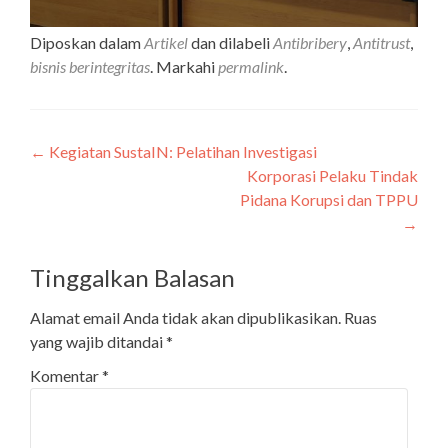
Diposkan dalam
Artikel
dan dilabeli
Antibribery
,
Antitrust
,
bisnis berintegritas
. Markahi
permalink
.
←
Kegiatan SustaIN: Pelatihan Investigasi
Navigasi
Korporasi Pelaku Tindak
pos
Pidana Korupsi dan TPPU
→
Tinggalkan Balasan
Alamat email Anda tidak akan dipublikasikan.
Ruas
yang wajib ditandai
*
Komentar
*