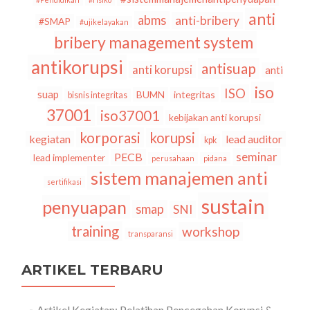
anti
abms
anti-bribery
#SMAP
#ujikelayakan
bribery management system
antikorupsi
antisuap
anti korupsi
anti
iso
ISO
suap
BUMN
integritas
bisnis integritas
37001
iso37001
kebijakan anti korupsi
korporasi
korupsi
kegiatan
lead auditor
kpk
seminar
PECB
lead implementer
perusahaan
pidana
sistem manajemen anti
sertifikasi
sustain
penyuapan
smap
SNI
training
workshop
transparansi
ARTIKEL TERBARU
Artikel Kegiatan: Pelatihan Pencegahan Korupsi &