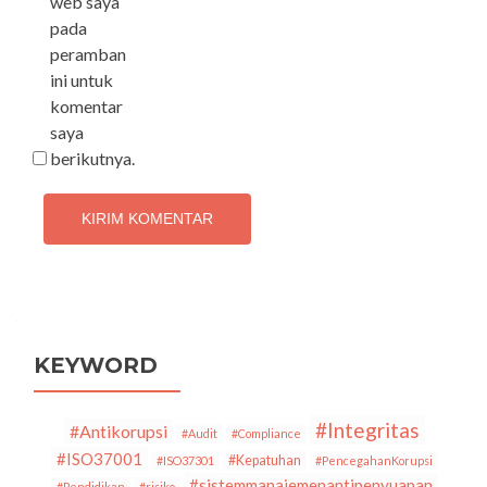
web saya
pada
peramban
ini untuk
komentar
saya
berikutnya.
KEYWORD
#Integritas
#Antikorupsi
#Audit
#Compliance
#ISO37001
#Kepatuhan
#ISO37301
#PencegahanKorupsi
#sistemmanajemenantipenyuapan
#Pendidikan
#risiko