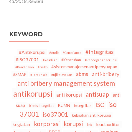
43/2018
,
Reward
43
tahun
2018
:
Reward
atas
KEYWORD
Keberanian
Pelapor
Tindak
#Integritas
#Antikorupsi
#Audit
#Compliance
Pidana
#ISO37001
#Kepatuhan
#keadilan
#PencegahanKorupsi
Korupsi
#sistemmanajemenantipenyuapan
#Pendidikan
#risiko
abms
anti-bribery
#SMAP
#Tatakelola
#ujikelayakan
anti bribery management system
antikorupsi
antisuap
anti korupsi
anti
iso
ISO
suap
BUMN
integritas
bisnis integritas
37001
iso37001
kebijakan anti korupsi
korporasi
korupsi
kegiatan
lead auditor
kpk
seminar
PECB