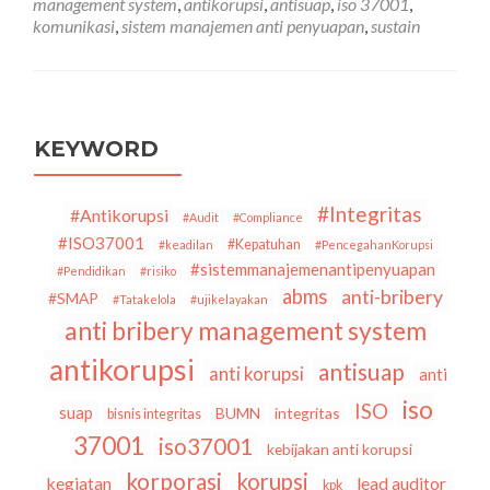
management system
,
antikorupsi
,
antisuap
,
iso 37001
,
37001
komunikasi
,
sistem manajemen anti penyuapan
,
sustain
ke-
2)
Komunikasi
dalam
SNI
ISO
KEYWORD
37001:2016
Sistem
Manajemen
#Integritas
#Antikorupsi
#Audit
#Compliance
Anti
#ISO37001
#Kepatuhan
#keadilan
#PencegahanKorupsi
Penyuapan
#sistemmanajemenantipenyuapan
#Pendidikan
#risiko
abms
anti-bribery
#SMAP
#Tatakelola
#ujikelayakan
anti bribery management system
antikorupsi
antisuap
anti korupsi
anti
iso
ISO
suap
BUMN
integritas
bisnis integritas
37001
iso37001
kebijakan anti korupsi
korporasi
korupsi
kegiatan
lead auditor
kpk