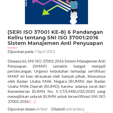
(SERI ISO 37001 KE-8) 6 Pandangan
Keliru tentang SNI ISO 37001:2016
Sistem Manajemen Anti Penyuapan
Diposkan pada
7 April 2021
Dewasa ini, SNI ISO 37001:2016 Sistem Manajemen Anti
Penyuapan (SMAP) semakin hangat menjadi
perbincangan. Urgensi kebutuhan terhadap sertifikasi
SMAP ini kian dirasakan oleh banyak pihak, khususnya
oleh Badan Usaha Milik Negara (BUMN) dan Badan
Usaha Milik Daerah (BUMD), karena adanya surat dari
Kementerian BUMN No. S-17/S.MBU/02/2020 yang
mewajibkan seluruh BUMN untuk tersertifikasi SNI ISO
Selengkapnya
37001:2016
[…]
tentang(SERI
Diposkan dalam
Artikel
Dilabeli
anti bribery
ISO