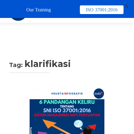
X
Our Training
ISO 37001:2016
TUKAR 
klarifikasi
Tag: