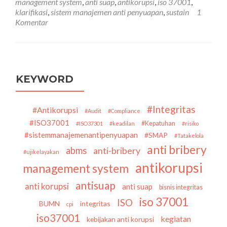
management system
,
anti suap
,
antikorupsi
,
iso 37001
,
37001
klarifikasi
,
sistem manajemen anti penyuapan
,
sustain
1
KE-
Komentar
8)
6
Pandangan
Keliru
tentang
SNI
KEYWORD
ISO
37001:2016
Sistem
#Integritas
#Antikorupsi
#Audit
#Compliance
Manajemen
#ISO37001
#Kepatuhan
#ISO37301
#keadilan
#risiko
Anti
#sistemmanajemenantipenyuapan
#SMAP
#Tatakelola
Penyuapan
anti bribery
abms
anti-bribery
#ujikelayakan
antikorupsi
management system
antisuap
anti korupsi
anti suap
bisnis integritas
iso 37001
ISO
BUMN
integritas
cpi
iso37001
kegiatan
kebijakan anti korupsi