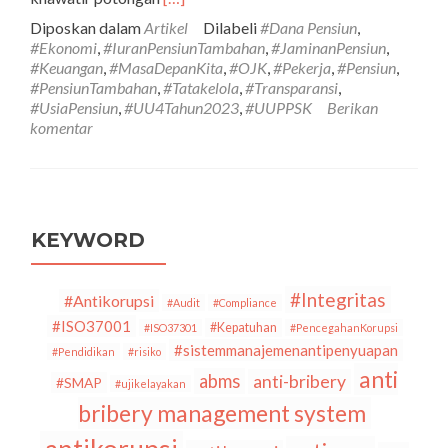
tentangDana
Diposkan dalam
Artikel
Dilabeli
#Dana Pensiun
,
Pensiun
#Ekonomi
,
#IuranPensiunTambahan
,
#JaminanPensiun
,
Tambahan
#Keuangan
,
#MasaDepanKita
,
#OJK
,
#Pekerja
,
#Pensiun
,
yang
#PensiunTambahan
,
#Tatakelola
,
#Transparansi
,
diatur
#UsiaPensiun
,
#UU4Tahun2023
,
#UUPPSK
Berikan
dalam
komentar
Undang-
Undang
Nomor
4
Tahun
2023
KEYWORD
tentang
Pengembangan
dan
#Integritas
#Antikorupsi
#Audit
#Compliance
Penguatan
#ISO37001
#Kepatuhan
#ISO37301
#PencegahanKorupsi
Sektor
#sistemmanajemenantipenyuapan
#Pendidikan
#risiko
Keuangan
anti
(UU
abms
anti-bribery
#SMAP
#ujikelayakan
PPSK)
bribery management system
￼