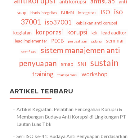
antikorupsi
antisuap
anti korupsi
anti
iso
ISO
suap
BUMN
integritas
bisnis integritas
37001
iso37001
kebijakan anti korupsi
korporasi
korupsi
kegiatan
lead auditor
kpk
seminar
PECB
lead implementer
perusahaan
pidana
sistem manajemen anti
sertifikasi
sustain
penyuapan
smap
SNI
training
workshop
transparansi
ARTIKEL TERBARU
Artikel Kegiatan: Pelatihan Pencegahan Korupsi &
Membangun Budaya Anti Korupsi di Lingkungan PT
Lautan Luas Tbk
Seri ISO ke-41: Budaya Anti Penyuapan berdasarkan