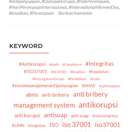
#antipenyuapan
,
#Dampakkorupsi
,
#HakPerempuan
,
Internasional:
#HariPerempuanInternasional
,
#InternationalWomenDay
,
Dampak
#keadilan
,
#Perempuan
Berikan komentar
Korupsi
Pada
Perempuan,
Akankah
Terus
Terjadi?
KEYWORD
#Integritas
#Antikorupsi
#Audit
#Compliance
#ISO37001
#Kepatuhan
#ISO37301
#keadilan
#PencegahanKorupsi
#Pendidikan
#risiko
#sistemmanajemenantipenyuapan
#SMAP
#ujikelayakan
anti bribery
abms
anti-bribery
antikorupsi
management system
antisuap
anti korupsi
anti suap
bisnis integritas
iso 37001
iso37001
ISO
BUMN
integritas