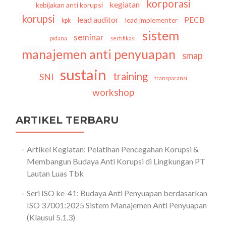
korporasi
kegiatan
kebijakan anti korupsi
korupsi
lead auditor
PECB
lead implementer
kpk
sistem
seminar
pidana
sertifikasi
manajemen anti penyuapan
smap
sustain
training
SNI
transparansi
workshop
ARTIKEL TERBARU
Artikel Kegiatan: Pelatihan Pencegahan Korupsi &
Membangun Budaya Anti Korupsi di Lingkungan PT
Lautan Luas Tbk
Seri ISO ke-41: Budaya Anti Penyuapan berdasarkan
ISO 37001:2025 Sistem Manajemen Anti Penyuapan
(Klausul 5.1.3)