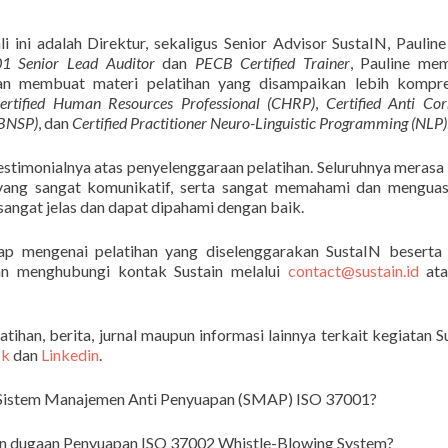
 ini adalah Direktur, sekaligus Senior Advisor SustaIN, Pauline 
1 Senior Lead Auditor
dan
PECB Certified Trainer
, Pauline me
dan membuat materi pelatihan yang disampaikan lebih kompre
ertified Human Resources Professional (CHRP)
,
Certified Anti Cor
-BNSP)
, dan
Certified Practitioner Neuro-Linguistic Programming (NLP)
testimonialnya atas penyelenggaraan pelatihan. Seluruhnya merasa
 yang sangat komunikatif, serta sangat memahami dan menguas
sangat jelas dan dapat dipahami dengan baik.
ap mengenai pelatihan yang diselenggarakan SustaIN beserta
n menghubungi kontak Sustain melalui
contact@sustain.id
ata
tihan, berita, jurnal maupun informasi lainnya terkait kegiatan S
ok
dan
Linkedin
.
n Sistem Manajemen Anti Penyuapan (SMAP) ISO 37001?
an dugaan Penyuapan ISO 37002 Whistle-Blowing System?