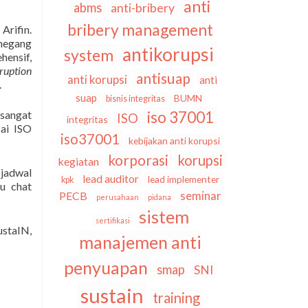
anti
abms
anti-bribery
bribery management
Arifin.
megang
antikorupsi
system
hensif,
ruption
antisuap
anti korupsi
anti
.
suap
BUMN
bisnis integritas
 sangat
iso 37001
ISO
integritas
ai ISO
iso37001
kebijakan anti korupsi
korporasi
korupsi
kegiatan
 jadwal
lead auditor
lead implementer
kpk
u chat
seminar
PECB
perusahaan
pidana
sistem
sertifikasi
ustaIN,
manajemen anti
penyuapan
smap
SNI
sustain
training