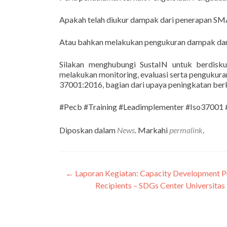
Apakah telah diukur dampak dari penerapan S
Atau bahkan melakukan pengukuran dampak dar
Silakan menghubungi SustaIN untuk berdisku
melakukan monitoring, evaluasi serta penguku
37001:2016, bagian dari upaya peningkatan berk
#Pecb #Training #Leadimplementer #Iso37001
Diposkan dalam
News
. Markahi
permalink
.
←
Laporan Kegiatan: Capacity Development Pr
Navigasi
Recipients – SDGs Center Universitas
pos