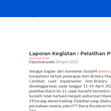
Laporan Kegiatan : Pelatihan 
Diposkan pada
20 April 2022
Sebagai bagian dari komitmen SustaIN (
www.su
kompetensi terkait penerapan Anti-Bribery M
Certified Lead Implementer Anti-Briber
diselenggarakan pada tanggal 11-14 April 202
pelatihan Batch ke-11, sejak SustaIN bermintra s
SustaIN telah berhasil menjadi authorized titan
293 orang alumni training. Pelatihan yang dilaks
perusahaan swasta, yakni PT Bursa Akselerasi In
Tbk.