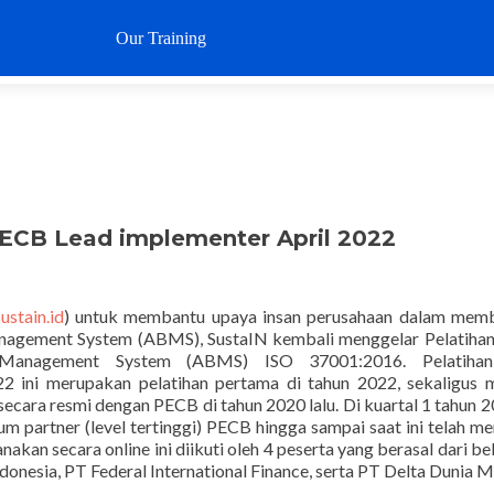
Loncat
ke
Our Training
Why SustaIN
Clients
Articl
konten
PECB Lead implementer April 2022
stain.id
) untuk membantu upaya insan perusahaan dalam mem
anagement System (ABMS), SustaIN kembali menggelar Pelatih
y Management System (ABMS) ISO 37001:2016. Pelatiha
2 ini merupakan pelatihan pertama di tahun 2022, sekaligus 
ecara resmi dengan PECB di tahun 2020 lalu. Di kuartal 1 tahun 20
ium partner (level tertinggi) PECB hingga sampai saat ini telah m
anakan secara online ini diikuti oleh 4 peserta yang berasal dari b
donesia, PT Federal International Finance, serta PT Delta Dunia 