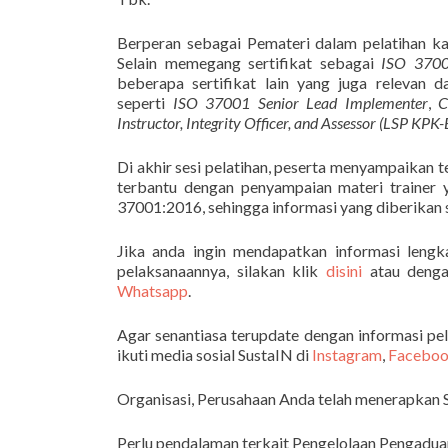
Berperan sebagai Pemateri dalam pelatihan kali
Selain memegang sertifikat sebagai
ISO 3700
beberapa sertifikat lain yang juga relevan 
seperti
ISO 37001 Senior Lead Implementer
,
C
Instructor, Integrity Officer, and Assessor (LSP KPK
Di akhir sesi pelatihan, peserta menyampaikan 
terbantu dengan penyampaian materi trainer
37001:2016, sehingga informasi yang diberikan 
Jika anda ingin mendapatkan informasi lengk
pelaksanaannya, silakan klik
disini
atau denga
Whatsapp
.
Agar senantiasa terupdate dengan informasi pela
ikuti media sosial SustaIN di
Instagram
,
Facebo
Organisasi, Perusahaan Anda telah menerapka
Perlu pendalaman terkait Pengelolaan Pengadu