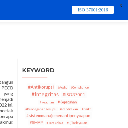
X
ISO 37001:2016
e
Contact Us
PECB
Training & Schedule
KEYWORD
bangun
#Antikorupsi
an PECB
#Audit
#Compliance
n yang
#Integritas
#ISO37001
menjadi
#Kepatuhan
#keadilan
22 ini,
#PencegahanKorupsi
#Pendidikan
#risiko
encetak
#sistemmanajemenantipenyuapan
eberapa
Makmur,
#SMAP
#Tatakelola
#ujikelayakan