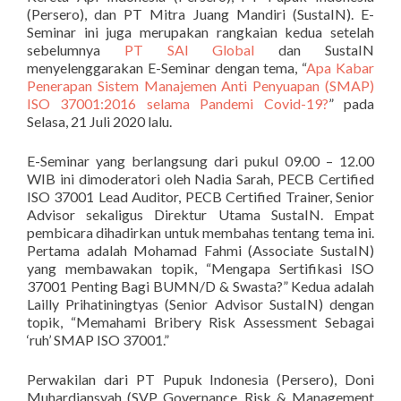
(Persero), dan PT Mitra Juang Mandiri (SustaIN). E-
Seminar ini juga merupakan rangkaian kedua setelah
sebelumnya
PT SAI Global
dan SustaIN
menyelenggarakan E-Seminar dengan tema, “
Apa Kabar
Penerapan Sistem Manajemen Anti Penyuapan (SMAP)
ISO 37001:2016 selama Pandemi Covid-19?
” pada
Selasa, 21 Juli 2020 lalu.
E-Seminar yang berlangsung dari pukul 09.00 – 12.00
WIB ini dimoderatori oleh Nadia Sarah, PECB Certified
ISO 37001 Lead Auditor, PECB Certified Trainer, Senior
Advisor sekaligus Direktur Utama SustaIN. Empat
pembicara dihadirkan untuk membahas tentang tema ini.
Pertama adalah Mohamad Fahmi (Associate SustaIN)
yang membawakan topik, “Mengapa Sertifikasi ISO
37001 Penting Bagi BUMN/D & Swasta?” Kedua adalah
Lailly Prihatiningtyas (Senior Advisor SustaIN) dengan
topik, “Memahami Bribery Risk Assessment Sebagai
‘ruh’ SMAP ISO 37001.”
Perwakilan dari PT Pupuk Indonesia (Persero), Doni
Muhardiansyah (SVP Governance, Risk & Management