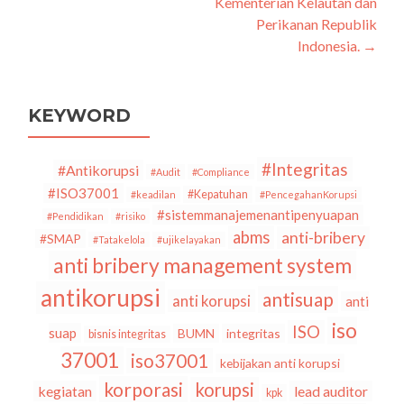
Kementerian Kelautan dan
Perikanan Republik
Indonesia.
→
KEYWORD
#Integritas
#Antikorupsi
#Audit
#Compliance
#ISO37001
#Kepatuhan
#keadilan
#PencegahanKorupsi
#sistemmanajemenantipenyuapan
#Pendidikan
#risiko
abms
anti-bribery
#SMAP
#Tatakelola
#ujikelayakan
anti bribery management system
antikorupsi
antisuap
anti korupsi
anti
iso
ISO
suap
BUMN
integritas
bisnis integritas
37001
iso37001
kebijakan anti korupsi
korporasi
korupsi
kegiatan
lead auditor
kpk