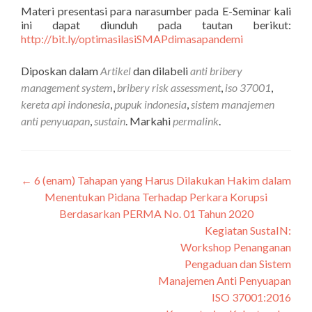
Materi presentasi para narasumber pada E-Seminar kali
ini dapat diunduh pada tautan berikut:
http://bit.ly/optimasilasiSMAPdimasapandemi
Diposkan dalam
Artikel
dan dilabeli
anti bribery
management system
,
bribery risk assessment
,
iso 37001
,
kereta api indonesia
,
pupuk indonesia
,
sistem manajemen
anti penyuapan
,
sustain
. Markahi
permalink
.
←
6 (enam) Tahapan yang Harus Dilakukan Hakim dalam
Navigasi
Menentukan Pidana Terhadap Perkara Korupsi
pos
Berdasarkan PERMA No. 01 Tahun 2020
Kegiatan SustaIN:
Workshop Penanganan
Pengaduan dan Sistem
Manajemen Anti Penyuapan
ISO 37001:2016