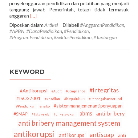
penyelenggaraan pendidikan dan pelatihan yang menjadi
tanggung jawab Pemerintah, tetapi tidak termasuk
Selengkapnya
anggaran
[…]
tentangAlokasi
Diposkan dalam
Artikel
Dilabeli
#AnggaranPendidikan
,
APBN
#APBN
,
#DanaPendidikan
,
#Pendidikan
,
untuk
#ProgramPendidikan
,
#SektorPendidikan
,
#Tantangan
Pendidikan
Paling
Besar,
Namun
Kualitas
Pendidikan
KEYWORD
Belum
Ada
Perubahan
#Integritas
#Antikorupsi
#Audit
#Compliance
Besar.
#ISO37001
#Kepatuhan
#keadilan
#PencegahanKorupsi
Apa
#sistemmanajemenantipenyuapan
#Pendidikan
#risiko
yang
abms
anti-bribery
terjadi?
#SMAP
#Tatakelola
#ujikelayakan
anti bribery management system
antikorupsi
antisuap
anti korupsi
anti