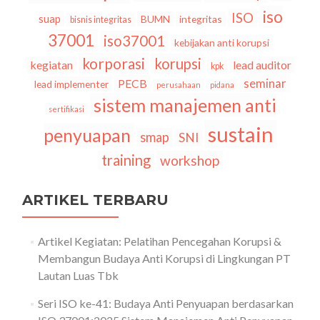
iso
ISO
suap
BUMN
integritas
bisnis integritas
37001
iso37001
kebijakan anti korupsi
korporasi
korupsi
kegiatan
lead auditor
kpk
seminar
PECB
lead implementer
perusahaan
pidana
sistem manajemen anti
sertifikasi
sustain
penyuapan
smap
SNI
training
workshop
ARTIKEL TERBARU
Artikel Kegiatan: Pelatihan Pencegahan Korupsi &
Membangun Budaya Anti Korupsi di Lingkungan PT
Lautan Luas Tbk
Seri ISO ke-41: Budaya Anti Penyuapan berdasarkan