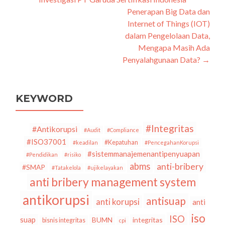
pos
Penerapan Big Data dan
Internet of Things (IOT)
dalam Pengelolaan Data,
Mengapa Masih Ada
Penyalahgunaan Data?
→
KEYWORD
#Integritas
#Antikorupsi
#Audit
#Compliance
#ISO37001
#Kepatuhan
#keadilan
#PencegahanKorupsi
#sistemmanajemenantipenyuapan
#Pendidikan
#risiko
abms
anti-bribery
#SMAP
#Tatakelola
#ujikelayakan
anti bribery management system
antikorupsi
antisuap
anti korupsi
anti
iso
ISO
suap
BUMN
integritas
bisnis integritas
cpi