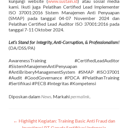
kunjungi website (
www.sustain.id
) atau sosial media
kami. Ikuti juga Pelatihan Certified Lead Implementer
ISO 37001:2016 Sistem Manajemen Anti Penyuapan
(SMAP) pada tanggal 04-07 November 2024 dan
Pelatihan Certified Lead Auditor ISO 37001:2016 pada
tanggal 7-11 Oktober 2024.
Let’s Stand for Integrity, Anti-Corruption, & Professionalism!
(DA/DSS/PA)
AwarenessTraining #CertifiedLeadAuditor
#SistemManajemenAntiPenyuapan
#AntiBriberyManagementSystem #SMAP #ISO37001
#Audit #GoodGovernance #PDCA #PelatihanTraining
#Sertifikasi #PECB #Integritas #Kompetensi
Diposkan dalam
News
. Markahi
permalink
.
←
Highlight Kegiatan: Training Basic Anti Fraud dan
Navigasi
Investigasi PT Garuda Sertifikasi Indonesia