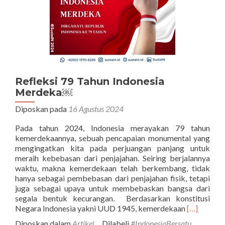
Refleksi 79 Tahun Indonesia
Merdeka￼
Diposkan pada
16 Agustus 2024
Pada tahun 2024, Indonesia merayakan 79 tahun
kemerdekaannya, sebuah pencapaian monumental yang
mengingatkan kita pada perjuangan panjang untuk
meraih kebebasan dari penjajahan. Seiring berjalannya
waktu, makna kemerdekaan telah berkembang, tidak
hanya sebagai pembebasan dari penjajahan fisik, tetapi
juga sebagai upaya untuk membebaskan bangsa dari
segala bentuk kecurangan. Berdasarkan konstitusi
Selengkap
Negara Indonesia yakni UUD 1945, kemerdekaan
[…]
tentangRef
Diposkan dalam
Artikel
Dilabeli
#IndonesiaBersatu
,