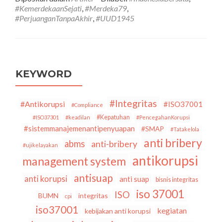
79
#KemerdekaanSejati
,
#Merdeka79
,
Tahun
#PerjuanganTanpaAkhir
,
#UUD1945
Indonesia
Merdeka
￼
KEYWORD
#Integritas
#Antikorupsi
#ISO37001
#Compliance
#Kepatuhan
#ISO37301
#keadilan
#PencegahanKorupsi
#sistemmanajemenantipenyuapan
#SMAP
#Tatakelola
anti bribery
abms
anti-bribery
#ujikelayakan
antikorupsi
management system
antisuap
anti korupsi
anti suap
bisnis integritas
iso 37001
ISO
BUMN
integritas
cpi
iso37001
kegiatan
kebijakan anti korupsi